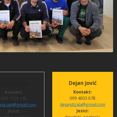
Dejan Jović
Mateja Cah
Kontakt:
Kontakt:
099 4003 678
099 7229 136
dejandizala@gmail.com
eja.cah@gmail.com
Jezici:
Jezici: