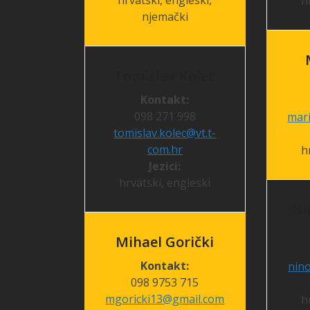
hrvatski, engleski,
h
njemački
Tomislav Kolec
Kontakt:
098 271 998
mar
tomislav.kolec@vt.t-
com.hr
h
Jezici:
hrvatski, engleski
Ni
Mihael Gorički
Kontakt:
nin
098 9753 715
mgoricki13@gmail.com
h