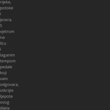
rijeke,
potoke
i
jezera.
S
vjetrom
na
licu
i
laganim
tempom
pedale
koji
vam
odgovara,
otkrijte
ljepote
ovog
dijela