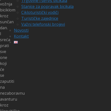
Trgovine i servis bicikala
vožnja
Stanice za popravak bicikala
biciklom
Cikloturistički vodiči
kroz
Turističke zajednice
sunčan
Važni telefonski brojevi
dan.
Novosti
I
Kontakt
sreća
prati
sve
one
koji
će
se
zaputiti
na
nezaboravnu
avanturu
kroz