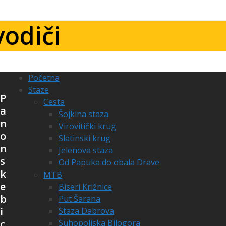
vodiči
Početna
Staze
P
Cesta
a
Šojkina staza
n
Virovitički krug
o
Slatinski krug
n
Jelenova staza
s
Od Papuka do obala Drave
k
MTB
e
Biseri Križnice
b
Put Šarana
i
Staza Dabrova
c
Suhopoljska Bilogora