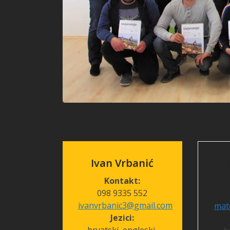
Ivan Vrbanić
Kontakt:
098 9335 552
ivanvrbanic3@gmail.com
mat
Jezici: