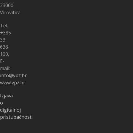
33000
Virovitica
Tel.
+385
33
638
100,
E-
mail:
info@vpz.hr
www.vpz.hr
Izjava
o
digitalnoj
pristupačnosti