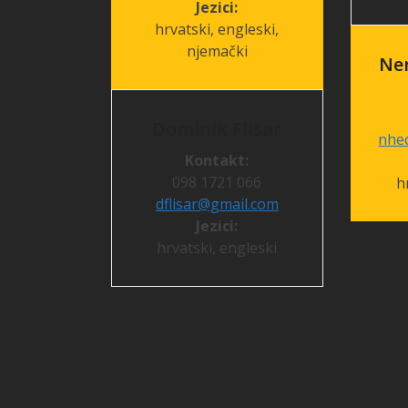
Jezici:
hrvatski, engleski,
njemački
Ne
Dominik Flisar
nhe
Kontakt:
098 1721 066
h
dflisar@gmail.com
Jezici:
hrvatski, engleski