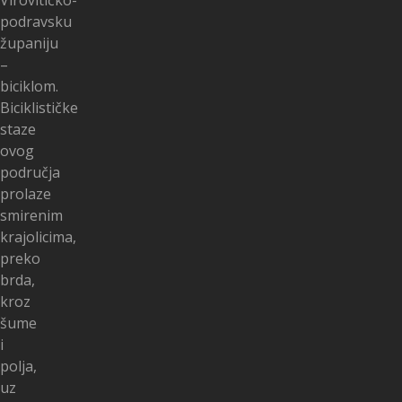
Virovitičko-
podravsku
županiju
–
biciklom.
Biciklističke
staze
ovog
područja
prolaze
smirenim
krajolicima,
preko
brda,
kroz
šume
i
polja,
uz