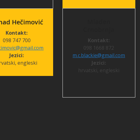
Mladen
nad Hečimović
Crnobrnja
Kontakt:
098 747 700
Kontakt:
cimovic@gmail.com
098 1668 872
Jezici:
m.c.blackie@gmail.com
rvatski, engleski
Jezici:
hrvatski, engleski