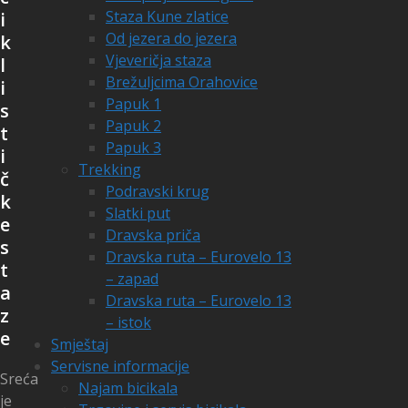
Staza Kune zlatice
i
Od jezera do jezera
k
Vjeveričja staza
l
Brežuljcima Orahovice
i
Papuk 1
s
Papuk 2
t
Papuk 3
i
Trekking
č
Podravski krug
k
Slatki put
e
Dravska priča
s
Dravska ruta – Eurovelo 13
t
– zapad
a
Dravska ruta – Eurovelo 13
z
– istok
e
Smještaj
Servisne informacije
Sreća
Najam bicikala
je