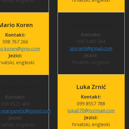
hrvatski, engleski
rvatski, engleski
Goran Jurković
Mario Koren
Kontakt:
Kontakt:
095 5400 584
098 767 266
jgoran5@gmail.com
io.koren@gmx.com
Jezici:
Jezici:
hrvatski, engleski
rvatski, engleski
Luka Zrnić
no Margaretić
Kontakt:
Kontakt:
099 8557 788
099 8523 484
luka070@hotmail.com
o.margaretic@gmail.com
Jezici:
Jezici:
hrvatski, engleski
rvatski, engleski